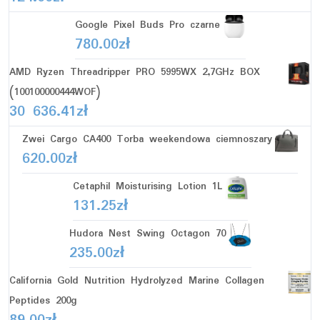
Google Pixel Buds Pro czarne
780.00
zł
AMD Ryzen Threadripper PRO 5995WX 2,7GHz BOX
(100100000444WOF)
30 636.41
zł
Zwei Cargo CA400 Torba weekendowa ciemnoszary
620.00
zł
Cetaphil Moisturising Lotion 1L
131.25
zł
Hudora Nest Swing Octagon 70
235.00
zł
California Gold Nutrition Hydrolyzed Marine Collagen
Peptides 200g