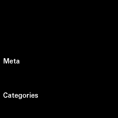
styczeń 2024
grudzień 2023
listopad 2023
październik 2023
Meta
Zaloguj się
Categories
Bez kategorii