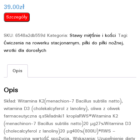
39.00
zł
Szczegóły
SKU:
6548a2db559d
Kategoria:
Stawy mięśnie i kości
Tagi:
ćwiczenia na rowerku stacjonarnym
,
piłki do piłki nożnej
,
wrotki dla dorosłych
Opis
Opis
Skład: Witamina K2(menachion-7 Bacillus subtilis natto),
witamina D3 (cholekalcyferol z lanoliny), oliwa z oliwek
farmaceutyczna q.sSkładniki1 kroplaRWS*Witamina K2
(menachinon-7 Bacillus subtilis natto)20 µg27%Witamina D3
(cholecalcyferol z lanoliny)20 µg400%(800IU)*RWS –
Referencyjna wartość spożycia.. Wskazania: Uzupełnienie diety