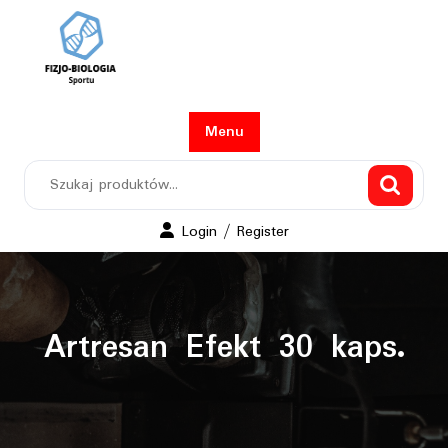
Skip
to
content
Menu
Szukaj:
Login
Login / Register
/
Register
Artresan Efekt 30 kaps.