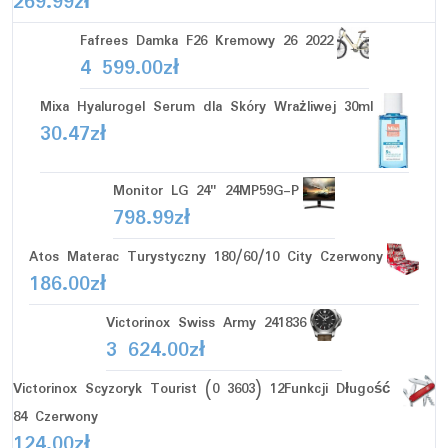
269.99
zł
Fafrees Damka F26 Kremowy 26 2022
4 599.00
zł
Mixa Hyalurogel Serum dla Skóry Wrażliwej 30ml
30.47
zł
Monitor LG 24" 24MP59G-P
798.99
zł
Atos Materac Turystyczny 180/60/10 City Czerwony
186.00
zł
Victorinox Swiss Army 241836
3 624.00
zł
Victorinox Scyzoryk Tourist (0 3603) 12Funkcji Długość
84 Czerwony
124.00
zł