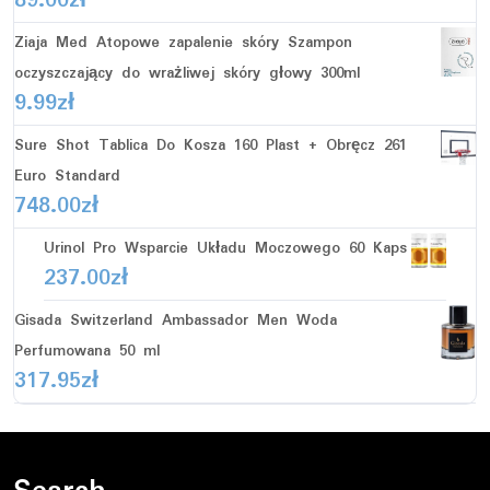
89.00
zł
Ziaja Med Atopowe zapalenie skóry Szampon
oczyszczający do wrażliwej skóry głowy 300ml
9.99
zł
Sure Shot Tablica Do Kosza 160 Plast + Obręcz 261
Euro Standard
748.00
zł
Urinol Pro Wsparcie Układu Moczowego 60 Kaps
237.00
zł
Gisada Switzerland Ambassador Men Woda
Perfumowana 50 ml
317.95
zł