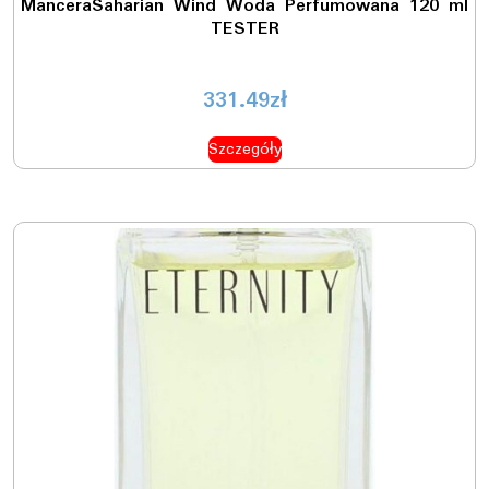
ManceraSaharian Wind Woda Perfumowana 120 ml
TESTER
331.49
zł
Szczegóły