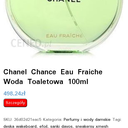
Chanel Chance Eau Fraiche
Woda Toaletowa 100ml
498.24
zł
Szczegóły
SKU:
36d02d21eac5
Kategoria:
Perfumy i wody damskie
Tagi:
deska wakeboard
,
efoil
,
sanki davos
,
sneakersy xmesh