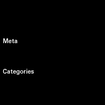
grudzień 2023
listopad 2023
październik 2023
Meta
Zaloguj się
Categories
Bez kategorii
Motoryzacja
Prawo