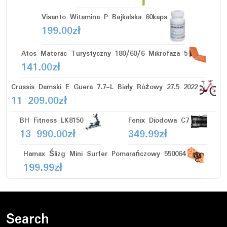
Visanto Witamina P Bajkalska 60kaps
199.00
zł
Atos Materac Turystyczny 180/60/6 Mikrofaza 5
141.00
zł
Crussis Damski E Guera 7.7-L Biały Różowy 27.5 2022
11 209.00
zł
BH Fitness LK8150
Fenix Diodowa C7
13 990.00
zł
349.99
zł
Hamax Ślizg Mini Surfer Pomarańczowy 550064
199.99
zł
Search