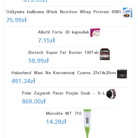
619.99
zł
Odżywka białkowa 6Pack Nutrition Whey Protrein 908G
75.99
zł
Alliofil Forte 30 kapsułek
7.15
zł
Biotech Super Fat Burner 100Tab
58.99
zł
Haberland Maxi Na Kierownicę Czarna 27x14x20cm
491.34
zł
Polar Zegarek Pacer Purple Dusk - S-L
869.00
zł
Microlife MT 710
14.28
zł