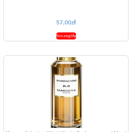
57.00
zł
Szczegóły