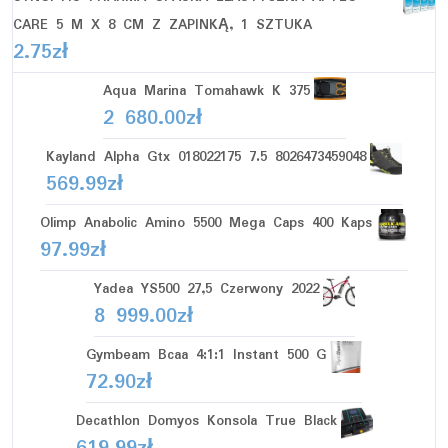
CARE 5 M X 8 CM Z ZAPINKĄ, 1 SZTUKA
2.75
zł
Aqua Marina Tomahawk K 375
2 680.00
zł
Kayland Alpha Gtx 018022175 7.5 8026473459048
569.99
zł
Olimp Anabolic Amino 5500 Mega Caps 400 Kaps
97.99
zł
Yadea YS500 27,5 Czerwony 2022
8 999.00
zł
Gymbeam Bcaa 4:1:1 Instant 500 G
72.90
zł
Decathlon Domyos Konsola True Black