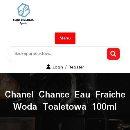
Skip
to
content
Menu
Szukaj:
Login
Login / Register
/
Register
Chanel Chance Eau Fraiche
Woda Toaletowa 100ml