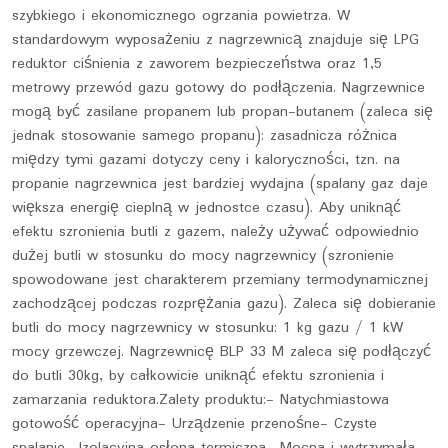
szybkiego i ekonomicznego ogrzania powietrza. W
standardowym wyposażeniu z nagrzewnicą znajduje się LPG
reduktor ciśnienia z zaworem bezpieczeństwa oraz 1,5
metrowy przewód gazu gotowy do podłączenia. Nagrzewnice
mogą być zasilane propanem lub propan-butanem (zaleca się
jednak stosowanie samego propanu): zasadnicza różnica
między tymi gazami dotyczy ceny i kaloryczności, tzn. na
propanie nagrzewnica jest bardziej wydajna (spalany gaz daje
większa energię cieplną w jednostce czasu). Aby uniknąć
efektu szronienia butli z gazem, należy używać odpowiednio
dużej butli w stosunku do mocy nagrzewnicy (szronienie
spowodowane jest charakterem przemiany termodynamicznej
zachodzącej podczas rozprężania gazu). Zaleca się dobieranie
butli do mocy nagrzewnicy w stosunku: 1 kg gazu / 1 kW
mocy grzewczej. Nagrzewnicę BLP 33 M zaleca się podłączyć
do butli 30kg, by całkowicie uniknąć efektu szronienia i
zamarzania reduktora.Zalety produktu:- Natychmiastowa
gotowość operacyjna- Urządzenie przenośne- Czyste
spalanie- Izolacyjna osłona termiczna- Mocna i wytrzymała