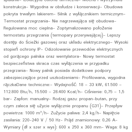
konstrukcja- Wygodna w obsłudze i konserwacji- Obudowa
pokryta trwałym lakierem- Silnik z wyłącznikiem termicznym-
Termostat przegrzania- Nie nagrzewająca się obudowa-
Regulowana moc cieplna- Zoptymalizowano położenie
termostatu przegrzania (termopary przerywającej)- Lepszy
dostęp do ścieżki gazowej oraz układu elektrycznego- Wysoki
stopień ochrony IP- Odizolowanie przewodów elektrycznych
od gorącego palnika oraz wentylatora- Nowy termostat
bezpieczeństwa skraca czas wyłączenia w przypadku
przegrzania- Nowy palnik posiada dodatkowe podpory
zabezpieczające przed uszkodzeniami- Profilowana, wygodna
rączkaDane techniczne:- Wydajność: 18 – 33 kW, 61.500 –
112.800 Btu/h, 15.500 – 28.400 Kcal/h- Ciśnienie: 0,75 – 1,5
bar- Zapłon: manualny- Rodzaj gazu: propan-butan, przy
czym zaleca się użycie wyłącznie propanu (G31)- Przepływ
powietrza: 1000 m³/h- Zużycie paliwa: 2,4 kg/h- Napięcie
zasilania: 220-240 V / 50 Hz- Prąd znamionowy: 0,26 A-
Wymiary (dł x szer x wys): 600 x 250 x 360 mm- Waga: 8 kg