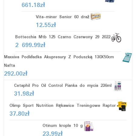
661.18
zł
Vita-miner Senior 60 draż
12.55
zł
Bottecchia Mtb 125 Czarno Czerwony 29 2022
2 699.99
zł
Maxxiva Podkładka Akupresury Z Poduszką 130X50cm
Nafta
292.00
zł
Cetaphil Pro Oil Control Pianka do mycia 236ml
31.98
zł
Olimp Sport Nutrition Rękawice Treningowe Raptor
37.80
zł
Otinum krople 10 g
23.99
zł