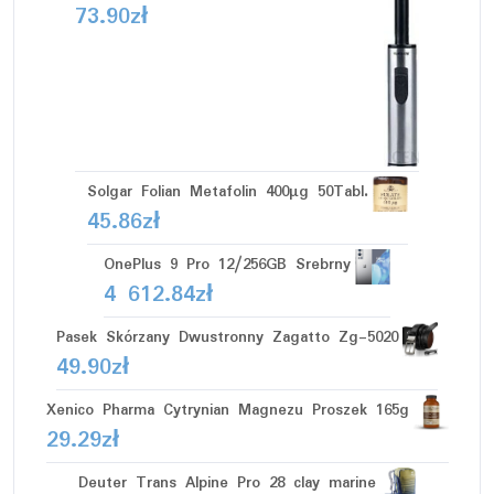
73.90
zł
Solgar Folian Metafolin 400µg 50Tabl.
45.86
zł
OnePlus 9 Pro 12/256GB Srebrny
4 612.84
zł
Pasek Skórzany Dwustronny Zagatto Zg-5020
49.90
zł
Xenico Pharma Cytrynian Magnezu Proszek 165g
29.29
zł
Deuter Trans Alpine Pro 28 clay marine