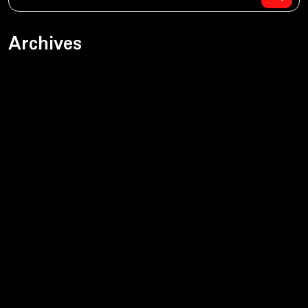
Archives
sierpień 2026
lipiec 2026
czerwiec 2026
maj 2026
kwiecień 2026
marzec 2026
luty 2026
styczeń 2026
grudzień 2025