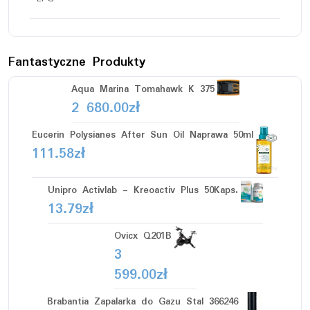
Fantastyczne Produkty
Aqua Marina Tomahawk K 375
2 680.00
zł
Eucerin Polysianes After Sun Oil Naprawa 50ml
111.58
zł
Unipro Activlab - Kreoactiv Plus 50Kaps.
13.79
zł
Ovicx Q201B
3
599.00
zł
Brabantia Zapalarka do Gazu Stal 366246