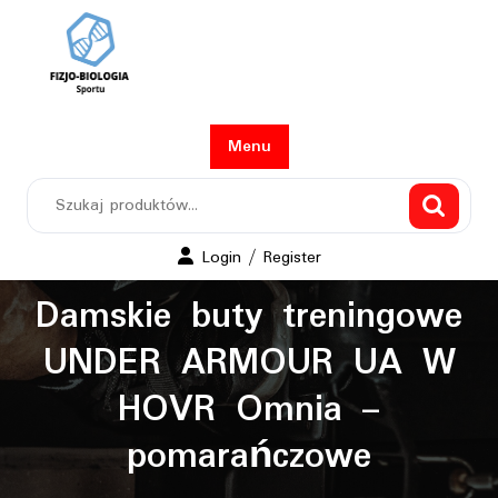
Skip
to
content
Menu
Szukaj:
Login
Login / Register
/
Damskie buty treningowe
Register
UNDER ARMOUR UA W
HOVR Omnia –
pomarańczowe