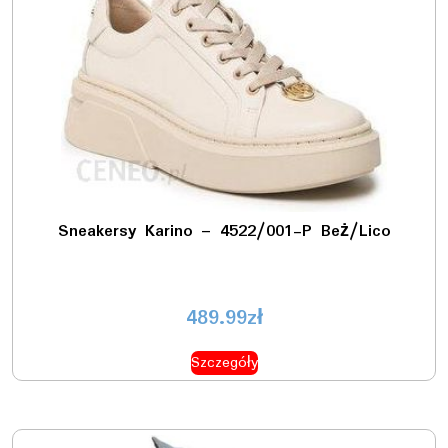
Sneakersy Karino – 4522/001-P Beż/Lico
489.99
zł
Szczegóły