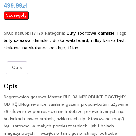
499.99
zł
Szczegóły
SKU:
aaa6bb1f7128
Kategoria:
Buty sportowe damskie
Tagi:
buty szosowe damskie
,
deska wakeboard
,
ridley kanzo fast
,
skakanie na skakance co daje
,
t1tan
Opis
Opis
Nagrzewnica gazowa Master BLP 33 MPRODUKT DOSTĘNY
OD RĘKINagrzewnice zasilane gazem propan-butan używane
są głównie w pomieszczeniach dobrze przewietrzanych np.
budynkach inwentarskich, szklarniach itp. Stosowane mogą
być zarówno w małych pomieszczeniach, jak i halach
magazynowych – wszędzie tam, gdzie istnieje potrzeba