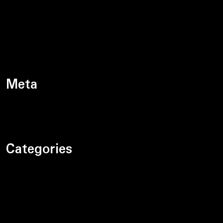
grudzień 2023
listopad 2023
październik 2023
Meta
Zaloguj się
Categories
Bez kategorii
Motoryzacja
Prawo