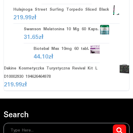
Hulajnoga Street Surfing Torpedo Sliced Black
219.99
zł
Swanson Melatonina 10 Mg 60 Kaps.
31.65
zł
Biotebal Max 10mg 60 tabl.
44.10
zł
Dakine Kosmetyczka Turystyczna Revival Kit L
D10002930 194626464978
219.99
zł
Search