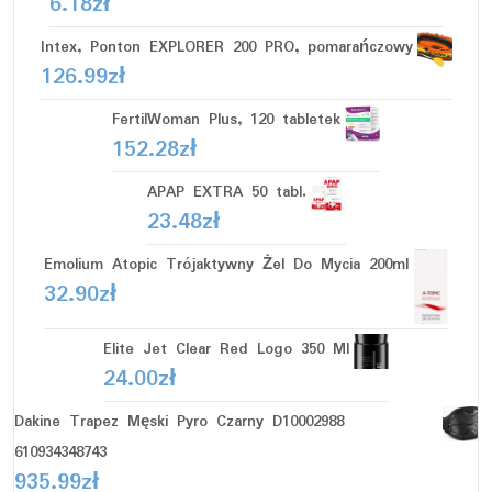
6.18
zł
Intex, Ponton EXPLORER 200 PRO, pomarańczowy
126.99
zł
FertilWoman Plus, 120 tabletek
152.28
zł
APAP EXTRA 50 tabl.
23.48
zł
Emolium Atopic Trójaktywny Żel Do Mycia 200ml
32.90
zł
Elite Jet Clear Red Logo 350 Ml
24.00
zł
Dakine Trapez Męski Pyro Czarny D10002988
610934348743
935.99
zł