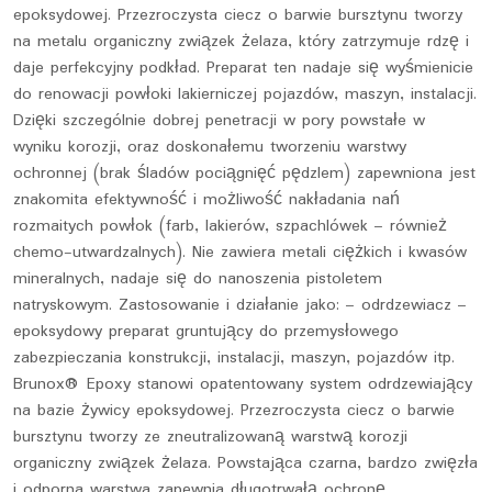
epoksydowej. Przezroczysta ciecz o barwie bursztynu tworzy
na metalu organiczny związek żelaza, który zatrzymuje rdzę i
daje perfekcyjny podkład. Preparat ten nadaje się wyśmienicie
do renowacji powłoki lakierniczej pojazdów, maszyn, instalacji.
Dzięki szczególnie dobrej penetracji w pory powstałe w
wyniku korozji, oraz doskonałemu tworzeniu warstwy
ochronnej (brak śladów pociągnięć pędzlem) zapewniona jest
znakomita efektywność i możliwość nakładania nań
rozmaitych powłok (farb, lakierów, szpachlówek – również
chemo-utwardzalnych). Nie zawiera metali ciężkich i kwasów
mineralnych, nadaje się do nanoszenia pistoletem
natryskowym. Zastosowanie i działanie jako: – odrdzewiacz –
epoksydowy preparat gruntujący do przemysłowego
zabezpieczania konstrukcji, instalacji, maszyn, pojazdów itp.
Brunox® Epoxy stanowi opatentowany system odrdzewiający
na bazie żywicy epoksydowej. Przezroczysta ciecz o barwie
bursztynu tworzy ze zneutralizowaną warstwą korozji
organiczny związek żelaza. Powstająca czarna, bardzo zwięzła
i odporna warstwa zapewnia długotrwałą ochronę