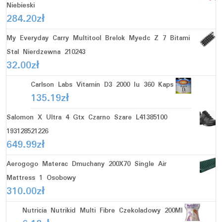
Niebieski
284.20
zł
My Everyday Carry Multitool Brelok Myedc Z 7 Bitami
Stal Nierdzewna 210243
32.00
zł
Carlson Labs Vitamin D3 2000 Iu 360 Kaps
135.19
zł
Salomon X Ultra 4 Gtx Czarno Szare L41385100
193128521226
649.99
zł
Aerogogo Materac Dmuchany 200X70 Single Air
Mattress 1 Osobowy
310.00
zł
Nutricia Nutrikid Multi Fibre Czekoladowy 200Ml