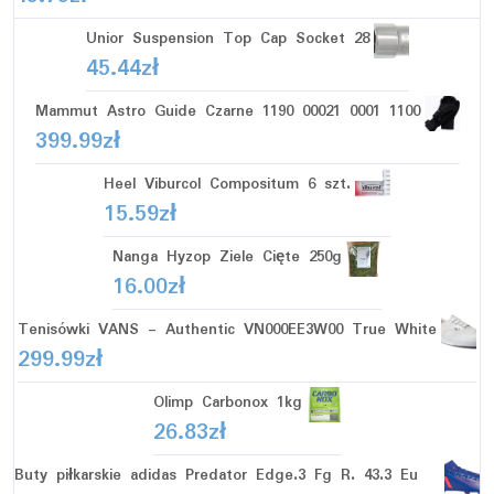
Unior Suspension Top Cap Socket 28
45.44
zł
Mammut Astro Guide Czarne 1190 00021 0001 1100
399.99
zł
Heel Viburcol Compositum 6 szt.
15.59
zł
Nanga Hyzop Ziele Cięte 250g
16.00
zł
Tenisówki VANS - Authentic VN000EE3W00 True White
299.99
zł
Olimp Carbonox 1kg
26.83
zł
Buty piłkarskie adidas Predator Edge.3 Fg R. 43.3 Eu