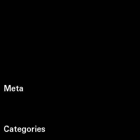
marzec 2024
luty 2024
styczeń 2024
grudzień 2023
listopad 2023
październik 2023
Meta
Zaloguj się
Categories