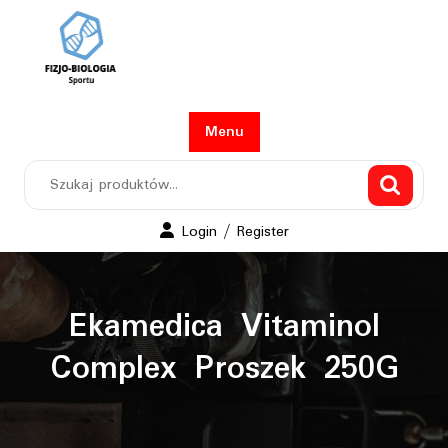
Skip
to
content
Menu
Szukaj:
Login
Login / Register
/
Register
Ekamedica Vitaminol
Complex Proszek 250G