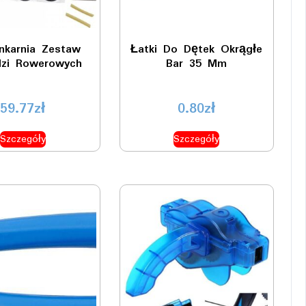
nkarnia Zestaw
Łatki Do Dętek Okrągłe
dzi Rowerowych
Bar 35 Mm
59.77
zł
0.80
zł
Szczegóły
Szczegóły