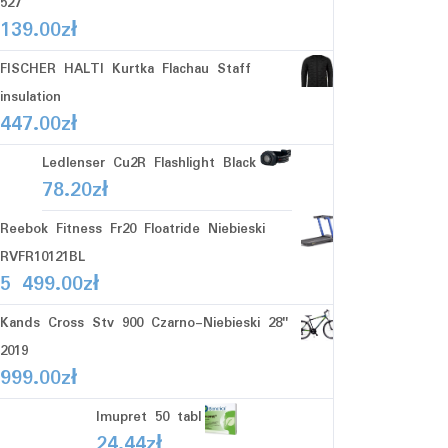
527
139.00
zł
FISCHER HALTI Kurtka Flachau Staff
insulation
447.00
zł
Ledlenser Cu2R Flashlight Black
78.20
zł
Reebok Fitness Fr20 Floatride Niebieski
RVFR10121BL
5 499.00
zł
Kands Cross Stv 900 Czarno-Niebieski 28"
2019
999.00
zł
Imupret 50 tabl
24.44
zł