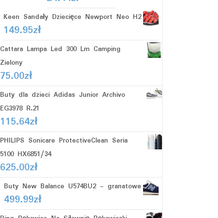
Keen Sandały Dziecięce Newport Neo H2
149.95
zł
Cattara Lampa Led 300 Lm Camping
Zielony
75.00
zł
Buty dla dzieci Adidas Junior Archivo
EG3978 R.21
115.64
zł
PHILIPS Sonicare ProtectiveClean Seria
5100 HX6851/34
625.00
zł
Buty New Balance U574BU2 - granatowe
499.99
zł