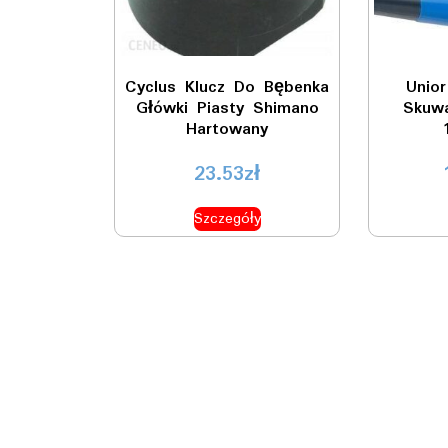
Cyclus Klucz Do Bębenka
Unio
Główki Piasty Shimano
Skuw
Hartowany
23.53
zł
Szczegóły