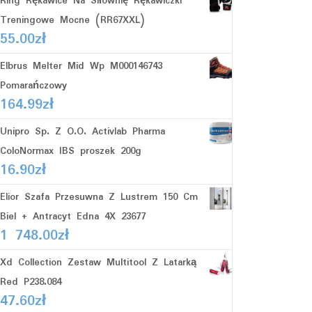
Ring Rękawice Na Siłownię Rękawiczki
Treningowe Mocne (RR67XXL)
55.00
zł
Elbrus Melter Mid Wp M000146743
Pomarańczowy
164.99
zł
Unipro Sp. Z O.O. Activlab Pharma
ColoNormax IBS proszek 200g
16.90
zł
Elior Szafa Przesuwna Z Lustrem 150 Cm
Biel + Antracyt Edna 4X 23677
1 748.00
zł
Xd Collection Zestaw Multitool Z Latarką
Red P238.084
47.60
zł