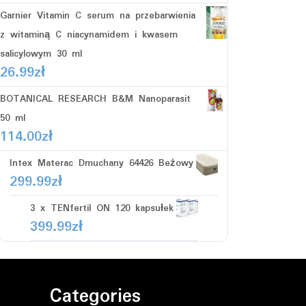
Garnier Vitamin C serum na przebarwienia
z witaminą C niacynamidem i kwasem
salicylowym 30 ml
26.99
zł
BOTANICAL RESEARCH B&M Nanoparasit
50 ml
114.00
zł
Intex Materac Dmuchany 64426 Beżowy
299.99
zł
3 x TENfertil ON 120 kapsułek
399.99
zł
Categories