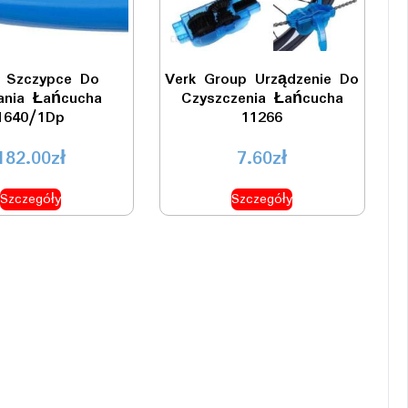
r Szczypce Do
Verk Group Urządzenie Do
ania Łańcucha
Czyszczenia Łańcucha
1640/1Dp
11266
182.00
zł
7.60
zł
Szczegóły
Szczegóły