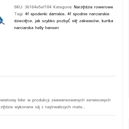
SKU:
36164e5ef184
Kategoria:
Narzędzia rowerowe
Tagi:
4f spodenki damskie
,
4f spodnie narciarskie
dziecięce
,
jak szybko pozbyć się zakwasów
,
kurtka
narciarska helly hansen
światowy lider w produkcji zaawansowanych serwisowych
rzędzia wykonane są z najtrwalszych mate…