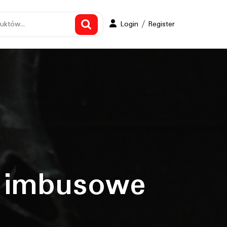
Login
Login / Register
/
Register
 imbusowe