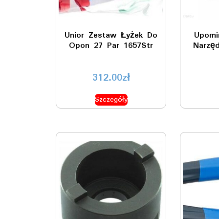
Unior Zestaw Łyżek Do
Upomi
Opon 27 Par 1657Str
Narzę
312.00
zł
Szczegóły