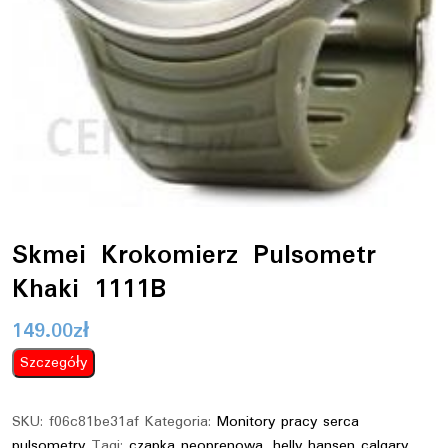
Skmei Krokomierz Pulsometr
Khaki 1111B
149.00
zł
Szczegóły
SKU:
f06c81be31af
Kategoria:
Monitory pracy serca
pulsometry
Tagi:
czapka neoprenowa
,
helly hansen calgary
,