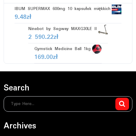
IBUM SUPERMAX 600mg 10 kapsułek miękkich
9.48
zł
Ninebot by Segway MAXG30LE II
2 590.22
zł
Gymstick Medicine Ball 1kg
169.00
zł
Search
Archives