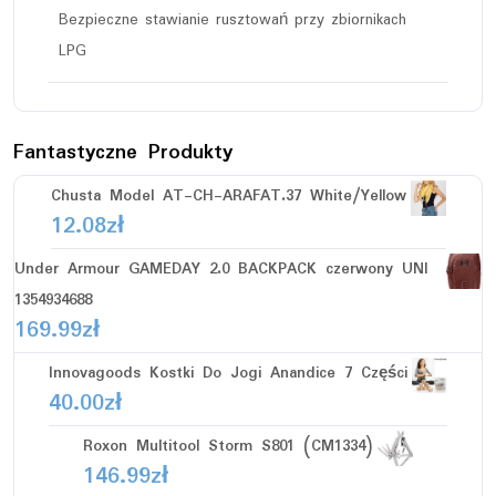
Bezpieczne stawianie rusztowań przy zbiornikach
LPG
Fantastyczne Produkty
Chusta Model AT-CH-ARAFAT.37 White/Yellow
12.08
zł
Under Armour GAMEDAY 2.0 BACKPACK czerwony UNI
1354934688
169.99
zł
Innovagoods Kostki Do Jogi Anandice 7 Części
40.00
zł
Roxon Multitool Storm S801 (CM1334)
146.99
zł