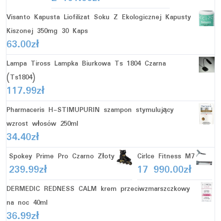
Visanto Kapusta Liofilizat Soku Z Ekologicznej Kapusty
Kiszonej 350mg 30 Kaps
63.00
zł
Lampa Tiross Lampka Biurkowa Ts 1804 Czarna
(Ts1804)
117.99
zł
Pharmaceris H-STIMUPURIN szampon stymulujący
wzrost włosów 250ml
34.40
zł
Spokey Prime Pro Czarno Złoty
Cirlce Fitness M7
239.99
zł
17 990.00
zł
DERMEDIC REDNESS CALM krem przeciwzmarszczkowy
na noc 40ml
36.99
zł