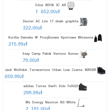
Edox 80106 3C AR
1 652.00
zł
Deuter AC Lite 17 shale graphite
322.00
zł
Kurtka Damska 4F Przejściowa Sportowa Wiosenna
215.99
zł
Easy Camp Palnik Venture Burner
79.00
zł
Jack Wolfskin Terraventure Urban Low Czarne 4055381
659.99
zł
adidas Terrex Swift Solo Fx9323
299.99
zł
Ms Energy Neutron N3 White
2 191.00
zł