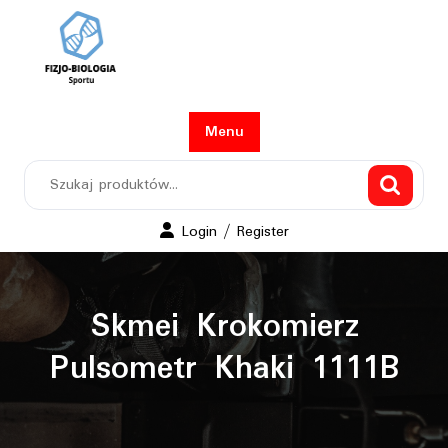
Skip
to
content
Menu
Szukaj:
Login
Login / Register
/
Register
Skmei Krokomierz
Pulsometr Khaki 1111B