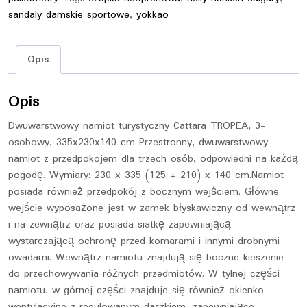
sandaly damskie sportowe
,
yokkao
Opis
Opis
Dwuwarstwowy namiot turystyczny Cattara TROPEA, 3-
osobowy, 335x230x140 cm Przestronny, dwuwarstwowy
namiot z przedpokojem dla trzech osób, odpowiedni na każdą
pogodę. Wymiary: 230 x 335 (125 + 210) x 140 cm.Namiot
posiada również przedpokój z bocznym wejściem. Główne
wejście wyposażone jest w zamek błyskawiczny od wewnątrz
i na zewnątrz oraz posiada siatkę zapewniającą
wystarczającą ochronę przed komarami i innymi drobnymi
owadami. Wewnątrz namiotu znajdują się boczne kieszenie
do przechowywania różnych przedmiotów. W tylnej części
namiotu, w górnej części znajduje się również okienko
wentylacyjne z regulowanym daszkiem, zapewniające