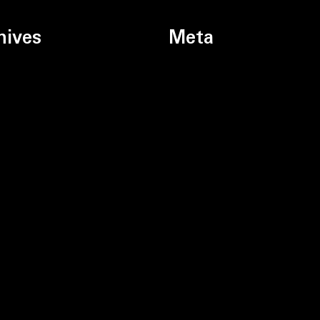
hives
Meta
ń 2026
Zaloguj się
2026
ec 2026
26
eń 2026
 2026
26
ń 2026
eń 2025