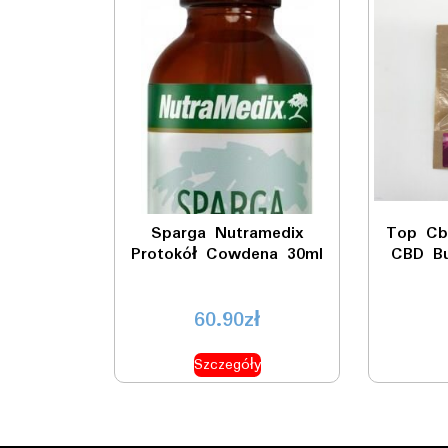
Sparga Nutramedix
Top Cb
Protokół Cowdena 30ml
CBD B
60.90
zł
Szczegóły