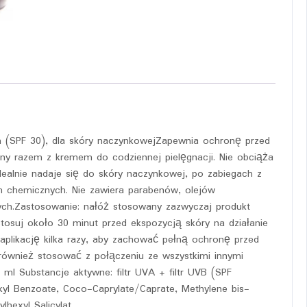
nym (SPF 30), dla skóry naczynkowejZapewnia ochronę przed
 razem z kremem do codziennej pielęgnacji. Nie obciąża
dealnie nadaje się do skóry naczynkowej, po zabiegach z
ch chemicznych. Nie zawiera parabenów, olejów
ych.Zastosowanie: nałóż stosowany zazwyczaj produkt
stosuj około 30 minut przed ekspozycją skóry na działanie
aplikację kilka razy, aby zachować pełną ochronę przed
wnież stosować z połączeniu ze wszystkimi innymi
l Substancje aktywne: filtr UVA + filtr UVB (SPF
lkyl Benzoate, Coco-Caprylate/Caprate, Methylene bis-
lhexyl Salicylat