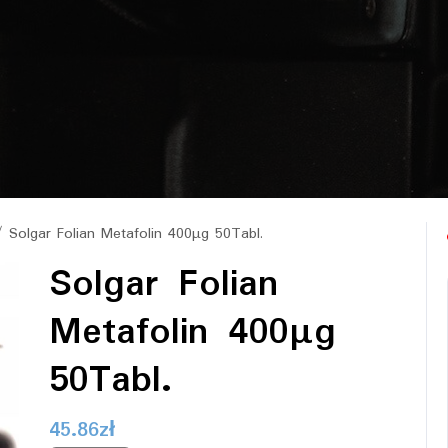
 Solgar Folian Metafolin 400µg 50Tabl.
Solgar Folian
Metafolin 400µg
50Tabl.
45.86
zł