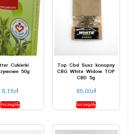
tter Cukierki
Top Cbd Susz konopny
rzywowe 50g
CBG White Widow TOP
CBD 5g
8.19
zł
89.00
zł
Szczegóły
Szczegóły