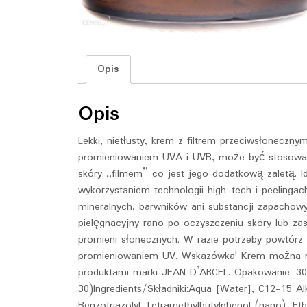
Opis
Opis
Lekki, nietłusty, krem z filtrem przeciwsłonecz
promieniowaniem UVA i UVB, może być stosowany
skóry „filmem” co jest jego dodatkową zaletą. I
wykorzystaniem technologii high-tech i peelinga
mineralnych, barwników ani substancji zapachow
pielęgnacyjny rano po oczyszczeniu skóry lub za
promieni słonecznych. W razie potrzeby powtórz 
promieniowaniem UV. Wskazówka! Krem można ró
produktami marki JEAN D’ARCEL. Opakowanie: 30 m
30)Ingredients/Składniki:Aqua [Water], C12-15 A
Benzotriazolyl Tetramethylbutylphenol (nano), Ethy