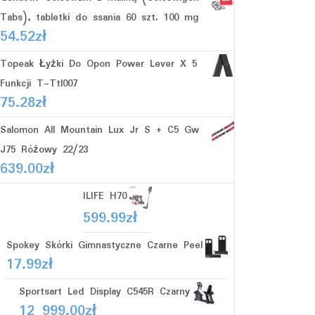
Tabs), tabletki do ssania 60 szt. 100 mg
54.52
zł
Topeak Łyżki Do Opon Power Lever X 5
Funkcji T-Ttl007
75.28
zł
Salomon All Mountain Lux Jr S + C5 Gw
J75 Różowy 22/23
639.00
zł
ILIFE H70
599.99
zł
Spokey Skórki Gimnastyczne Czarne Peel
17.99
zł
Sportsart Led Display C545R Czarny
12 999.00
zł