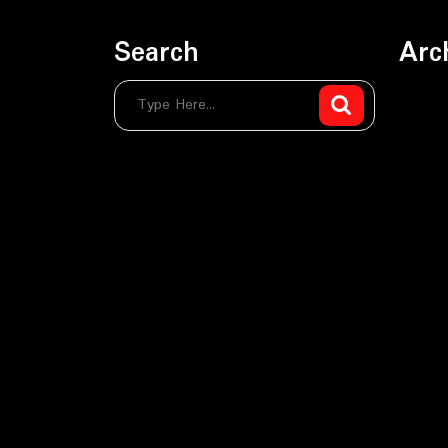
Search
Arc
sierpie
lipiec 
czerwi
maj 20
kwieci
marzec
luty 20
stycze
grudzi