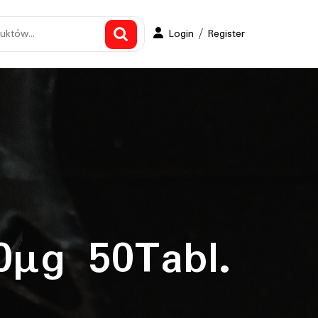
Login
Login / Register
/
Register
0µg 50Tabl.