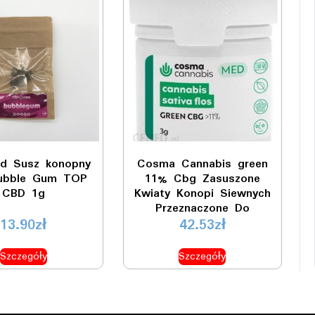
d Susz konopny
Cosma Cannabis green
ubble Gum TOP
11% Cbg Zasuszone
CBD 1g
Kwiaty Konopi Siewnych
Przeznaczone Do
13.90
zł
Waporyzacji 3g
42.53
zł
Szczegóły
Szczegóły