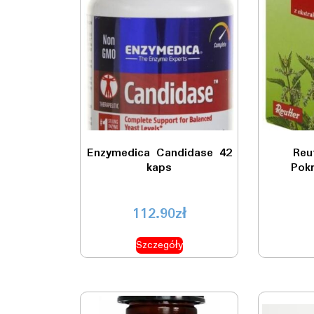
Enzymedica Candidase 42
Reu
kaps
Pok
112.90
zł
Szczegóły