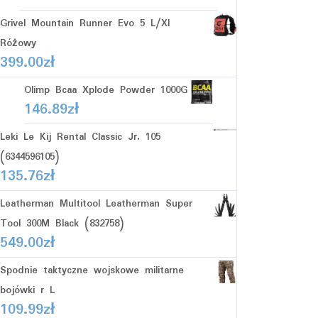
Grivel Mountain Runner Evo 5 L/Xl
Różowy
399.00
zł
Olimp Bcaa Xplode Powder 1000G
146.89
zł
Leki Le Kij Rental Classic Jr. 105
(6344596105)
135.76
zł
Leatherman Multitool Leatherman Super
Tool 300M Black (832758)
549.00
zł
Spodnie taktyczne wojskowe militarne
bojówki r L
109.99
zł