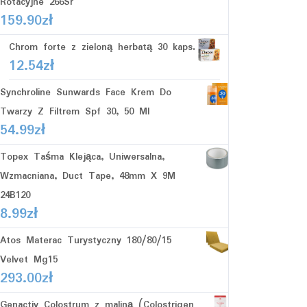
Rotacyjne 266Sr
159.90
zł
Chrom forte z zieloną herbatą 30 kaps.
12.54
zł
Synchroline Sunwards Face Krem Do
Twarzy Z Filtrem Spf 30, 50 Ml
54.99
zł
Topex Taśma Klejąca, Uniwersalna,
Wzmacniana, Duct Tape, 48mm X 9M
24B120
8.99
zł
Atos Materac Turystyczny 180/80/15
Velvet Mg15
293.00
zł
Genactiv Colostrum z maliną (Colostrigen