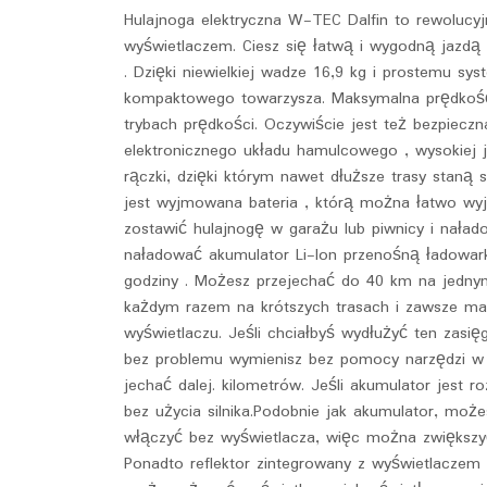
Hulajnoga elektryczna W-TEC Dalfin to rewolucyj
wyświetlaczem. Ciesz się łatwą i wygodną jazdą 
. Dzięki niewielkiej wadze 16,9 kg i prostemu s
kompaktowego towarzysza. Maksymalna prędkość
trybach prędkości. Oczywiście jest też bezpiecz
elektronicznego układu hamulcowego , wysokiej 
rączki, dzięki którym nawet dłuższe trasy staną 
jest wyjmowana bateria , którą można łatwo wyj
zostawić hulajnogę w garażu lub piwnicy i nała
naładować akumulator Li-Ion przenośną ładowar
godziny . Możesz przejechać do 40 km na jednym
każdym razem na krótszych trasach i zawsze mas
wyświetlaczu. Jeśli chciałbyś wydłużyć ten zasi
bez problemu wymienisz bez pomocy narzędzi w 
jechać dalej. kilometrów. Jeśli akumulator jest 
bez użycia silnika.Podobnie jak akumulator, moż
włączyć bez wyświetlacza, więc można zwiększyć
Ponadto reflektor zintegrowany z wyświetlaczem 