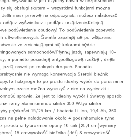
nego. Wyświetlacz jest czytelny nawet w bezpośrednim
zy się obsługi skutera – wszystkimi funkcjami można
. Jeśli masz przerwę na odpoczynek, możesz naładować
u odłącz wyświetlacz i podłącz urządzenie.Kolejną
rowe podświetlenie obudowy! To podświetlenie zapewnia
 oświetleniowych. Światła zapalają się po włączeniu
odwozie ze zmieniającymi się kolorami będzie
uningowanych samochodów!Płynną jazdę zapewniają 10-
sy, a ponadto posiadają antypoślizgową rzeźbę , dzięki
ą jazdą nawet po mokrych drogach. Ponadto
praktycznie nie wymaga konserwacja Szeroki bieżnik
opy.Ta hulajnoga to po prostu idealny wybór do poruszania
wolnym czasie można wyruszyć z nim na wycieczki i
onność sprawia, że jest to idealny wybór i świetny sposób
riał ramy aluminiummoc silnika 350 W.typ silnika
by prędkości 15/25 km / hbateria Li-Ion, 10,4 Ah, 360
as na pełne naładowanie około 4 godzinhamulce tylna
z przodu iz tyłurozmiar opony 10 cali (25,4 cm)wymiary
 (górna) 15 cmwysokość bieżnika (dół) 8 cmwysokość