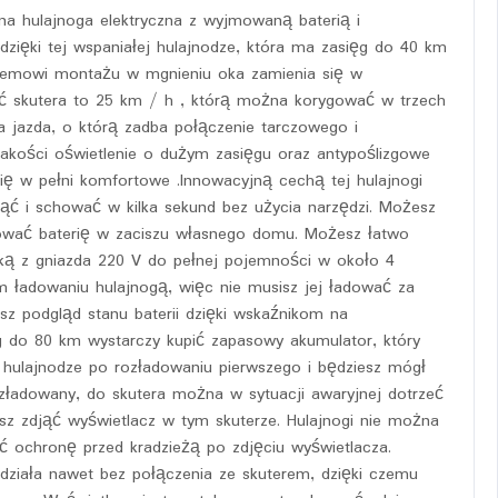
na hulajnoga elektryczna z wyjmowaną baterią i
dzięki tej wspaniałej hulajnodze, która ma zasięg do 40 km
ystemowi montażu w mgnieniu oka zamienia się w
 skutera to 25 km / h , którą można korygować w trzech
na jazda, o którą zadba połączenie tarczowego i
jakości oświetlenie o dużym zasięgu oraz antypoślizgowe
się w pełni komfortowe .Innowacyjną cechą tej hulajnogi
ąć i schować w kilka sekund bez użycia narzędzi. Możesz
dować baterię w zaciszu własnego domu. Możesz łatwo
ką z gniazda 220 V do pełnej pojemności w około 4
 ładowaniu hulajnogą, więc nie musisz jej ładować za
z podgląd stanu baterii dzięki wskaźnikom na
ęg do 80 km wystarczy kupić zapasowy akumulator, który
hulajnodze po rozładowaniu pierwszego i będziesz mógł
rozładowany, do skutera można w sytuacji awaryjnej dotrzeć
esz zdjąć wyświetlacz w tym skuterze. Hulajnogi nie można
 ochronę przed kradzieżą po zdjęciu wyświetlacza.
działa nawet bez połączenia ze skuterem, dzięki czemu