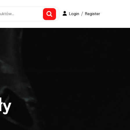
Login
Login / Register
/
Register
ły