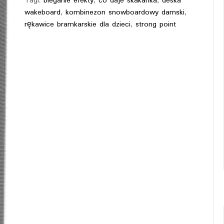
Tagi:
bieganie efekty
,
co daje skakanka
,
deska
wakeboard
,
kombinezon snowboardowy damski
,
rękawice bramkarskie dla dzieci
,
strong point