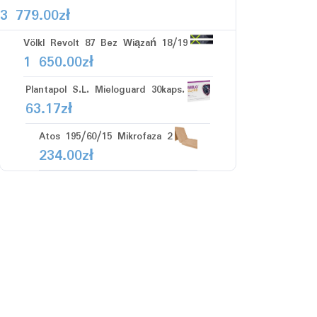
3 779.00
zł
Völkl Revolt 87 Bez Wiązań 18/19
1 650.00
zł
Plantapol S.L. Mieloguard 30kaps.
63.17
zł
Atos 195/60/15 Mikrofaza 2
234.00
zł