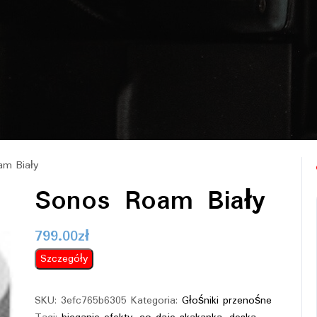
m Biały
Sonos Roam Biały
799.00
zł
Szczegóły
SKU:
3efc765b6305
Kategoria:
Głośniki przenośne