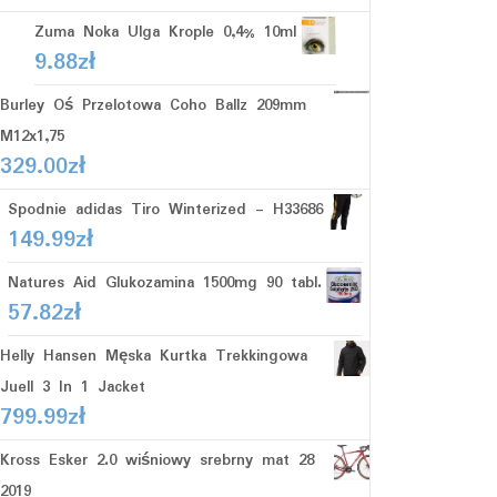
Zuma Noka Ulga Krople 0,4% 10ml
9.88
zł
Burley Oś Przelotowa Coho Ballz 209mm
M12x1,75
329.00
zł
Spodnie adidas Tiro Winterized - H33686
149.99
zł
Natures Aid Glukozamina 1500mg 90 tabl.
57.82
zł
Helly Hansen Męska Kurtka Trekkingowa
Juell 3 In 1 Jacket
799.99
zł
Kross Esker 2.0 wiśniowy srebrny mat 28
2019