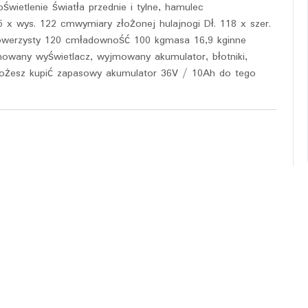
wietlenie światła przednie i tylne, hamulec
5 x wys. 122 cmwymiary złożonej hulajnogi Dł. 118 x szer.
rowerzysty 120 cmładowność 100 kgmasa 16,9 kginne
owany wyświetlacz, wyjmowany akumulator, błotniki,
ożesz kupić zapasowy akumulator 36V / 10Ah do tego