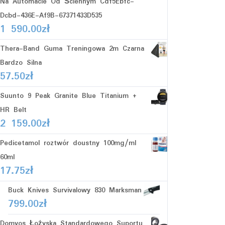
Na Automacie Od Ściennym Cdf5Ebfc-
Dcbd-436E-Af9B-67371433D535
1 590.00
zł
Thera-Band Guma Treningowa 2m Czarna
Bardzo Silna
57.50
zł
Suunto 9 Peak Granite Blue Titanium +
HR Belt
2 159.00
zł
Pedicetamol roztwór doustny 100mg/ml
60ml
17.75
zł
Buck Knives Survivalowy 830 Marksman
799.00
zł
Domyos Łożyska Standardowego Suportu