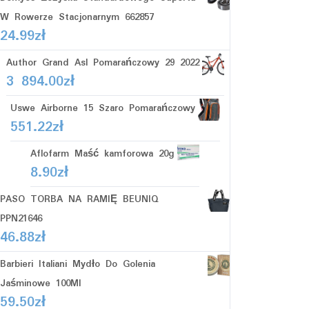
W Rowerze Stacjonarnym 662857
24.99
zł
Author Grand Asl Pomarańczowy 29 2022
3 894.00
zł
Uswe Airborne 15 Szaro Pomarańczowy
551.22
zł
Aflofarm Maść kamforowa 20g
8.90
zł
PASO TORBA NA RAMIĘ BEUNIQ
PPN21646
46.88
zł
Barbieri Italiani Mydło Do Golenia
Jaśminowe 100Ml
59.50
zł