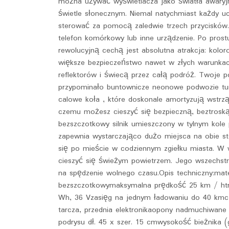
można używać wyświetlacza jako światła awaryj
świetle słonecznym. Niemal natychmiast każdy uc
sterować za pomocą zaledwie trzech przycisków
telefon komórkowy lub inne urządzenie. Po prost
rewolucyjną cechą jest absolutna atrakcja: kolo
większe bezpieczeństwo nawet w złych warunkach
reflektorów i świecą przez całą podróż. Twoje p
przypominało buntownicze neonowe podwozie t
calowe koła , które doskonale amortyzują wstrzą
czemu możesz cieszyć się bezpieczną, beztrosk
bezszczotkowy silnik umieszczony w tylnym kole 
zapewnia wystarczająco dużo miejsca na obie st
się po mieście w codziennym zgiełku miasta. W 
cieszyć się świeżym powietrzem. Jego wszechstr
na spędzenie wolnego czasu.Opis techniczny:mate
bezszczotkowymaksymalna prędkość 25 km / htry
Wh, 36 Vzasięg na jednym ładowaniu do 40 kmcz
tarcza, przednia elektronikaopony nadmuchiwane 
podrysu dł. 45 x szer. 15 cmwysokość bieżnika