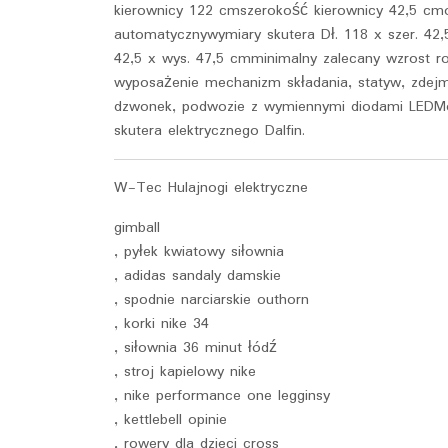
kierownicy 122 cmszerokość kierownicy 42,5 cmoś
automatycznywymiary skutera Dł. 118 x szer. 42,
42,5 x wys. 47,5 cmminimalny zalecany wzrost 
wyposażenie mechanizm składania, statyw, zdejm
dzwonek, podwozie z wymiennymi diodami LEDM
skutera elektrycznego Dalfin.
W-Tec Hulajnogi elektryczne
gimball
, pyłek kwiatowy siłownia
, adidas sandaly damskie
, spodnie narciarskie outhorn
, korki nike 34
, siłownia 36 minut łódź
, stroj kapielowy nike
, nike performance one legginsy
, kettlebell opinie
, rowery dla dzieci cross