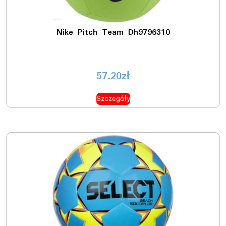
Nike Pitch Team Dh9796310
57.20
zł
Szczegóły