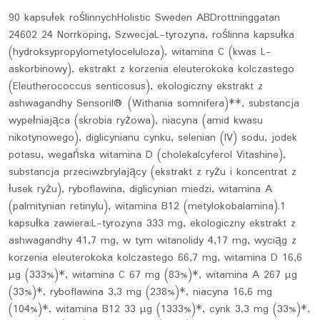
90 kapsułek roślinnychHolistic Sweden ABDrottninggatan
24602 24 Norrköping, SzwecjaL-tyrozyna, roślinna kapsułka
(hydroksypropylometyloceluloza), witamina C (kwas L-
askorbinowy), ekstrakt z korzenia eleuterokoka kolczastego
(Eleutherococcus senticosus), ekologiczny ekstrakt z
ashwagandhy Sensoril® (Withania somnifera)**, substancja
wypełniająca (skrobia ryżowa), niacyna (amid kwasu
nikotynowego), diglicynianu cynku, selenian (IV) sodu, jodek
potasu, wegańska witamina D (cholekalcyferol Vitashine),
substancja przeciwzbrylający (ekstrakt z ryżu i koncentrat z
łusek ryżu), ryboflawina, diglicynian miedzi, witamina A
(palmitynian retinylu), witamina B12 (metylokobalamina).1
kapsułka zawiera:L-tyrozyna 333 mg, ekologiczny ekstrakt z
ashwagandhy 41,7 mg, w tym witanolidy 4,17 mg, wyciąg z
korzenia eleuterokoka kolczastego 66,7 mg, witamina D 16,6
µg (333%)*, witamina C 67 mg (83%)*, witamina A 267 µg
(33%)*, ryboflawina 3,3 mg (238%)*, niacyna 16,6 mg
(104%)*, witamina B12 33 µg (1333%)*, cynk 3,3 mg (33%)*,