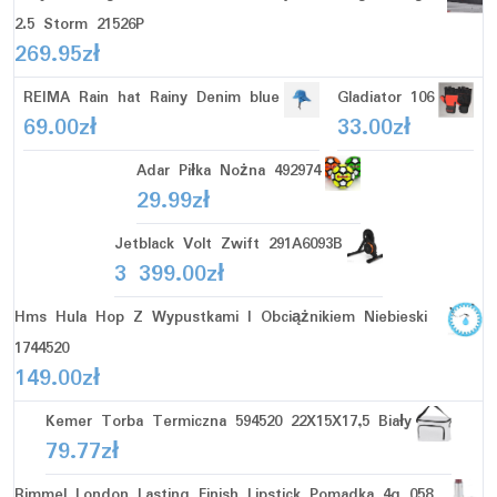
2.5 Storm 21526P
269.95
zł
REIMA Rain hat Rainy Denim blue
Gladiator 106
69.00
zł
33.00
zł
Adar Piłka Nożna 492974
29.99
zł
Jetblack Volt Zwift 291A6093B
3 399.00
zł
Hms Hula Hop Z Wypustkami I Obciążnikiem Niebieski
1744520
149.00
zł
Kemer Torba Termiczna 594520 22X15X17,5 Biały
79.77
zł
Rimmel London Lasting Finish Lipstick Pomadka 4g 058