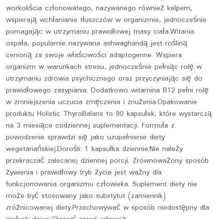
workoliścia członowatego, nazywanego również kelpem,
wspierają wchłanianie tłuszczów w organizmie, jednocześnie
pomagając w utrzymaniu prawidłowej masy ciała.Witania
ospała, popularnie nazywana ashwaghandą jest rośliną
cenioną za swoje właściwości adaptogenne. Wspiera
organizm w warunkach stresu, jednocześnie pełniąc rolę w
utrzymaniu zdrowia psychicznego oraz przyczyniając się do
prawidłowego zasypiania. Dodatkowo witamina B12 pełni rolę
w zmniejszenia uczucia zmęczenia i znużenia.Opakowanie
produktu Holistic ThyroBalans to 90 kapsułek, które wystarczą
na 3 miesiące codziennej suplementacji. Formuła z
powodzenie sprawdzi się jako uzupełnienie diety
wegetariańskiej.Dorośli: 1 kapsułka dziennie.Nie należy
przekraczać zalecanej dziennej porcji. Zrównoważony sposób
żywienia i prawidłowy tryb życia jest ważny dla
funkcjonowania organizmu człowieka. Suplement diety nie
może być stosowany jako substytut (zamiennik)
zróżnicowanej diety.Przechowywać w sposób niedostępny dla