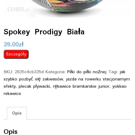
Spokey Prodigy Biała
39.00
zł
Szczegóły
SKU:
2835c4cb335d
Kategoria:
Piłki do piłki nożnej
Tagi:
jak
szybko pozbyć się zakwasów
,
jazda na rowerku stacjonarnym
efekty
,
plecak pływacki
,
rękawice bramkarskie junior
,
yokkao
rekawice
Opis
Opis