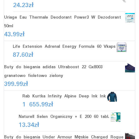
24.23
zł
Uriage Eau Thermale Deodorant Power3 W Dezodorant
50ml
43.99
zł
Life Extension Adrenal Energy Formula 60 Vkaps
87.60
zł
Buty do biegania adidas Ultraboost 22 Gx8003
granatowo fioletowo zielony
399.99
zł
Rab Kurtka Infinity Alpine Deep Ink Ink
1 655.99
zł
Naturell Selen Organiczny + E 200 60 tabl.
13.34
zł
Buty do biegania Under Armour Męskie Charged Rogue