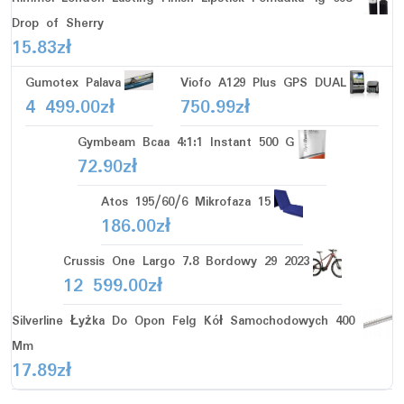
Drop of Sherry
15.83
zł
Gumotex Palava
Viofo A129 Plus GPS DUAL
4 499.00
zł
750.99
zł
Gymbeam Bcaa 4:1:1 Instant 500 G
72.90
zł
Atos 195/60/6 Mikrofaza 15
186.00
zł
Crussis One Largo 7.8 Bordowy 29 2023
12 599.00
zł
Silverline Łyżka Do Opon Felg Kół Samochodowych 400
Mm
17.89
zł