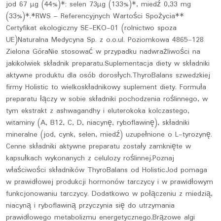
jod 67 µg (44%)*; selen 73µg (133%)*, miedź 0,33 mg
(33%)*.*RWS – Referencyjnych Wartości Spożycia**
Certyfikat ekologiczny SE-EKO-01 (rolnictwo spoza
UE)Naturalna Medycyna Sp. z o.o.ul. Poziomkowa 4865-128
Zielona GóraNie stosować w przypadku nadwrażliwości na
jakikolwiek składnik preparatu.Suplementacja diety w składniki
aktywne produktu dla osób dorosłych.ThyroBalans szwedzkiej
firmy Holistic to wielkoskładnikowy suplement diety. Formuła
preparatu łączy w sobie składniki pochodzenia roślinnego, w
tym ekstrakt z ashwagandhy i eluterokoka kolczastego,
witaminy (A, B12, C, D, niacynę, ryboflawinę), składniki
mineralne (jod, cynk, selen, miedź) uzupełnione o L-tyrozynę.
Cenne składniki aktywne preparatu zostały zamknięte w
kapsułkach wykonanych z celulozy roślinnej.Poznaj
właściwości składników ThyroBalans od HolisticJod pomaga
w prawidłowej produkcji hormonów tarczycy i w prawidłowym
funkcjonowaniu tarczycy. Dodatkowo w połączeniu z miedzią,
niacyną i ryboflawiną przyczynia się do utrzymania
prawidłowego metabolizmu energetycznego.Brązowe algi