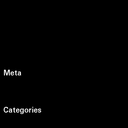
luty 2024
styczeń 2024
grudzień 2023
listopad 2023
październik 2023
Meta
Zaloguj się
Categories
Bez kategorii