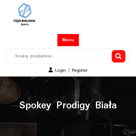
Skip
to
content
Menu
Szukaj:
Login
Login / Register
/
Register
Spokey Prodigy Biała