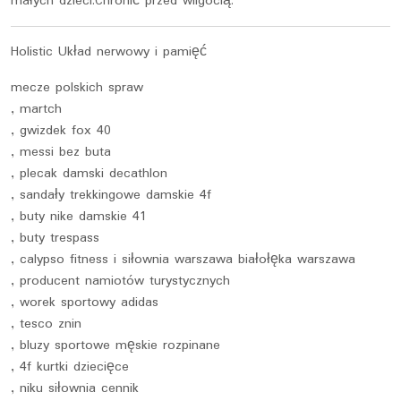
małych dzieci.Chronić przed wilgocią.
Holistic Układ nerwowy i pamięć
mecze polskich spraw
, martch
, gwizdek fox 40
, messi bez buta
, plecak damski decathlon
, sandały trekkingowe damskie 4f
, buty nike damskie 41
, buty trespass
, calypso fitness i siłownia warszawa białołęka warszawa
, producent namiotów turystycznych
, worek sportowy adidas
, tesco znin
, bluzy sportowe męskie rozpinane
, 4f kurtki dziecięce
, niku siłownia cennik