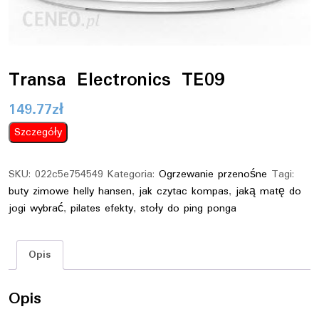
Transa Electronics TE09
149.77
zł
Szczegóły
SKU:
022c5e754549
Kategoria:
Ogrzewanie przenośne
Tagi:
buty zimowe helly hansen
,
jak czytac kompas
,
jaką matę do
jogi wybrać
,
pilates efekty
,
stoły do ping ponga
Opis
Opis