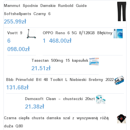
Mammut Spodnie Damskie Runbold Guide
Softshellpants Czarny 6
255.99
zł
Vsett 9
OPPO Reno 6 5G 8/128GB Błękitny
6
1 468.00
zł
098.00
zł
Tasectan 500mg 15 kapsułek
21.51
zł
Bbb Primefold Btl 48 Toolkit L Niebieski Srebrny 2022
131.68
zł
Demoxoft Clean - chusteczki 20szt
21.38
zł
Czarna ciepła chusta damska szal z wyszywaną różą
duża Q80