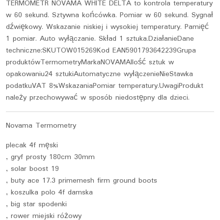
TERMOMETR NOVAMA WHITE DELTA to kontrola temperatury
w 60 sekund. Sztywna końcówka. Pomiar w 60 sekund. Sygnał
dźwiękowy. Wskazanie niskiej i wysokiej temperatury. Pamięć
1 pomiar. Auto wyłączanie. Skład 1 sztuka.DziałanieDane
techniczne:SKUTOW015269Kod EAN5901793642239Grupa
produktówTermometryMarkaNOVAMAIlość sztuk w
opakowaniu24 sztukiAutomatyczne wyłączenieNieStawka
podatkuVAT 8%WskazaniaPomiar temperatury.UwagiProdukt
należy przechowywać w sposób niedostępny dla dzieci.
Novama Termometry
plecak 4f męski
, gryf prosty 180cm 30mm
, solar boost 19
, buty ace 17.3 primemesh firm ground boots
, koszulka polo 4f damska
, big star spodenki
, rower miejski różowy