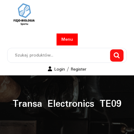
Skip
to
content
Menu
Szukaj:
Login
Login / Register
/
Register
Transa Electronics TE09