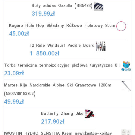
Buty adidas Gazelle (BB5478)
319.99
zł
Kugaro Hula Hop Składany Różowo Fioletowy 95cm
45.00
zł
F2 Ride Windsurf Paddle Board
1 850.00
zł
Torba termiczna termoizolacyjna plażowa turystyczna 8 l
23.09
zł
Martes Kije Narciarskie Alpine Ski Granatowe 120Cm
(5902786183753)
49.99
zł
Butterfly Zhang Jike
217.90
zł
IWOSTIN HYDRO SENSITIA Krem nawilżająco-kojący