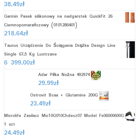
38.49
zł
Garmin Pasek silikonowy na nadgarstek QuickFit 26
Ciemnopomarańczowy (0101286401)
218.64
zł
Taurus Urządzenie Do Ściągania Drążka Design Line
Single 67,5 Kg Lustrzane
6 399.00
zł
Adar Piłka Nożna 492974
29.99
zł
Ostrovit Bcaa + Glutamine 200G
23.49
zł
Microlife Zasilacz Mic10G010Chdecz07 Model Fs06000600G
1 szt
24.49
zł