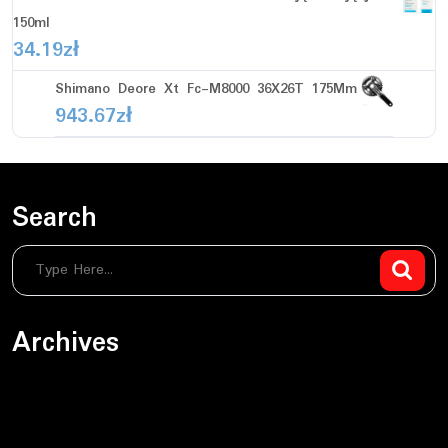
150ml
34.19
zł
Shimano Deore Xt Fc-M8000 36X26T 175Mm
943.67
zł
Search
Archives
sierpień 2026
czerwiec 2026