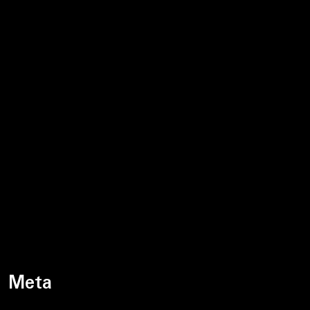
czerwiec 2024
maj 2024
kwiecień 2024
marzec 2024
luty 2024
styczeń 2024
grudzień 2023
listopad 2023
październik 2023
Meta