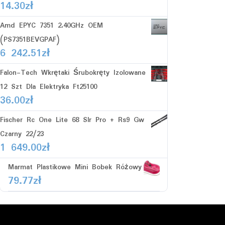
14.30
zł
Amd EPYC 7351 2.40GHz OEM
(PS7351BEVGPAF)
6 242.51
zł
Falon-Tech Wkrętaki Śrubokręty Izolowane
12 Szt Dla Elektryka Ft25100
36.00
zł
Fischer Rc One Lite 68 Slr Pro + Rs9 Gw
Czarny 22/23
1 649.00
zł
Marmat Plastikowe Mini Bobek Różowy
79.77
zł