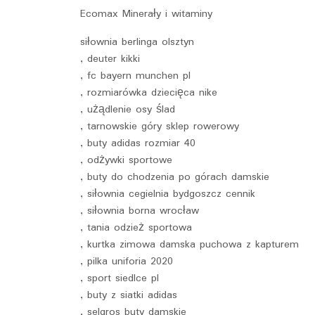
Ecomax Minerały i witaminy
siłownia berlinga olsztyn
, deuter kikki
, fc bayern munchen pl
, rozmiarówka dziecięca nike
, użądlenie osy ślad
, tarnowskie góry sklep rowerowy
, buty adidas rozmiar 40
, odżywki sportowe
, buty do chodzenia po górach damskie
, siłownia cegielnia bydgoszcz cennik
, siłownia borna wrocław
, tania odzież sportowa
, kurtka zimowa damska puchowa z kapturem
, pilka uniforia 2020
, sport siedlce pl
, buty z siatki adidas
, selgros buty damskie