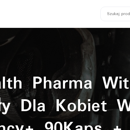
Szukaj:
lth Pharma Wit
ły Dla Kobiet 
ncy+ 90Kaps +