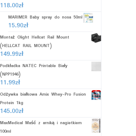
118.00
zł
MARIMER Baby spray do nosa 50ml
15.90
zł
Montaż Olight Hellcat Rail Mount
(HELLCAT RAIL MOUNT)
149.99
zł
Podkładka NATEC Printable Biały
(NPP1946)
11.99
zł
Odżywka białkowa Amix Whey-Pro Fusion
Protein 1kg
145.00
zł
MaxMedical Maść z arniką i nagietkiem
100ml