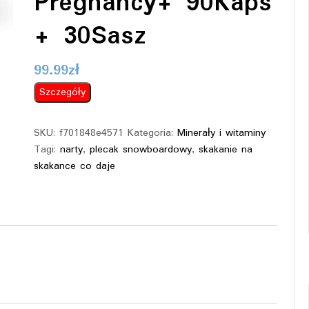
Pregnancy+ 90Kaps
+ 30Sasz
99.99
zł
Szczegóły
SKU:
f701848e4571
Kategoria:
Minerały i witaminy
Tagi:
narty
,
plecak snowboardowy
,
skakanie na
skakance co daje