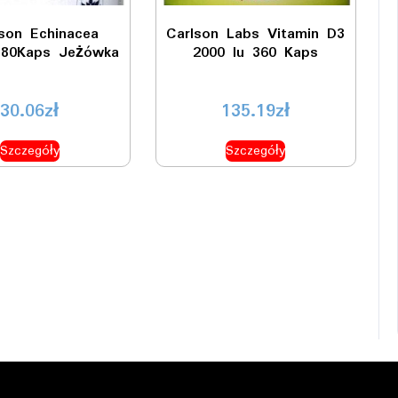
son Echinacea
Carlson Labs Vitamin D3
80Kaps Jeżówka
2000 Iu 360 Kaps
30.06
zł
135.19
zł
Szczegóły
Szczegóły