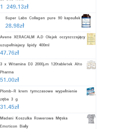
1 249.13
zł
Super Labs Collagen pure 90 kapsułek
28.98
zł
Avene XERACALM A.D Olejek oczyszczający
uzupełniajacy lipidy 400ml
47.76
zł
3 x Witamina D3 2000j.m 120tabletek Alto
Pharma
51.00
zł
Plomb-R krem tymczasowe wypełnienie
zęba 3 g
31.45
zł
Madani Koszulka Rowerowa Męska
Emoticon Biały