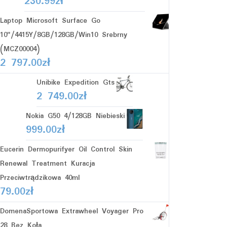
230.99
zł
Laptop Microsoft Surface Go
10"/4415Y/8GB/128GB/Win10 Srebrny
(MCZ00004)
2 797.00
zł
Unibike Expedition Gts
2 749.00
zł
Nokia G50 4/128GB Niebieski
999.00
zł
Eucerin Dermopurifyer Oil Control Skin
Renewal Treatment Kuracja
Przeciwtrądzikowa 40ml
79.00
zł
DomenaSportowa Extrawheel Voyager Pro
28 Bez Koła