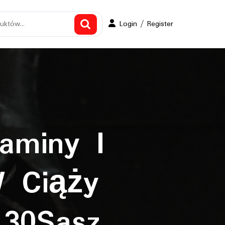
Login
Login / Register
/
Register
aminy I
W Ciąży
 30Sasz