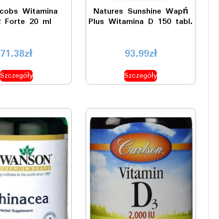
acobs Witamina
Natures Sunshine Wapń
 Forte 20 ml
Plus Witamina D 150 tabl.
71.38
zł
93.99
zł
Szczegóły
Szczegóły