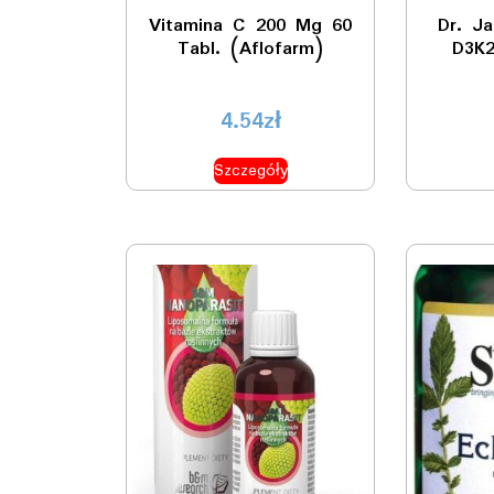
Vitamina C 200 Mg 60
Dr. J
Tabl. (Aflofarm)
D3K2
4.54
zł
Szczegóły