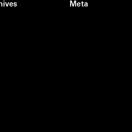
hives
Meta
ń 2026
Zaloguj się
ec 2026
26
eń 2026
 2026
26
ń 2026
eń 2025
d 2025
rnik 2025