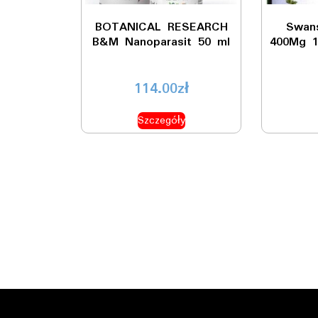
BOTANICAL RESEARCH
Swan
B&M Nanoparasit 50 ml
400Mg 1
114.00
zł
Szczegóły