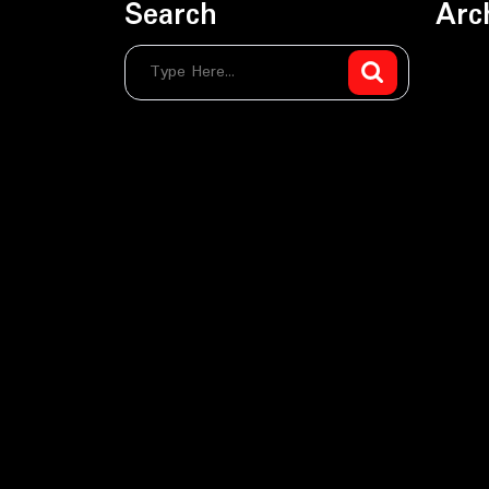
Search
Arc
sierpie
czerwi
maj 20
kwieci
marzec
luty 20
stycze
grudzi
listopa
paździe