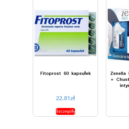
Fitoprost 60 kapsułek
Zenella
+ Chust
int
22.81
zł
Szczegóły