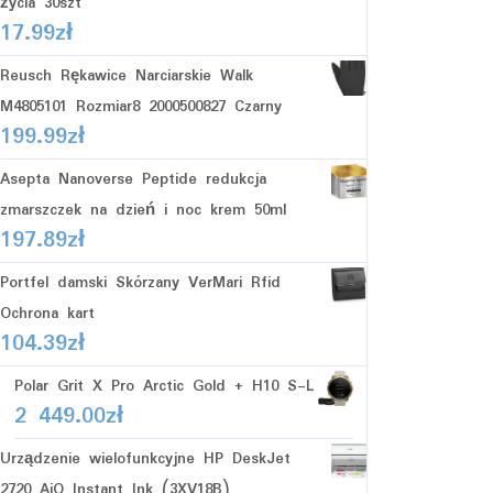
życia 30szt
17.99
zł
Reusch Rękawice Narciarskie Walk
M4805101 Rozmiar8 2000500827 Czarny
199.99
zł
Asepta Nanoverse Peptide redukcja
zmarszczek na dzień i noc krem 50ml
197.89
zł
Portfel damski Skórzany VerMari Rfid
Ochrona kart
104.39
zł
Polar Grit X Pro Arctic Gold + H10 S-L
2 449.00
zł
Urządzenie wielofunkcyjne HP DeskJet
2720 AiO Instant Ink (3XV18B)