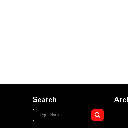
Search
Arc
sierpie
czerwi