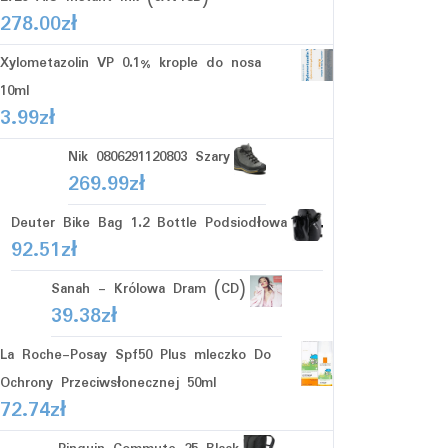
278.00
zł
Xylometazolin VP 0.1% krople do nosa
10ml
3.99
zł
Nik 0806291120803 Szary
269.99
zł
Deuter Bike Bag 1.2 Bottle Podsiodłowa
92.51
zł
Sanah - Królowa Dram (CD)
39.38
zł
La Roche-Posay Spf50 Plus mleczko Do
Ochrony Przeciwsłonecznej 50ml
72.74
zł