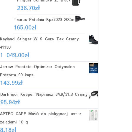
Pinguin Commute 25 Black
236.70
zł
Taurus Patelnia Kpa3020 20Cm
165.00
zł
Kayland Stinger W S Gore Tex Czarny
41130
1 049.00
zł
Jarrow Prostate Optimizer Optymalna
Prostata 90 kaps.
143.99
zł
Dartmoor Keeper Napinacz 34,9/31,8 Czarny
95.94
zł
APTEO CARE Maść do pielęgnacji ust z
zajadami 10 g
8.18
zł