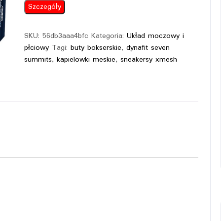
Szczegóły
SKU:
56db3aaa4bfc
Kategoria:
Układ moczowy i
płciowy
Tagi:
buty bokserskie
,
dynafit seven
summits
,
kapielowki meskie
,
sneakersy xmesh