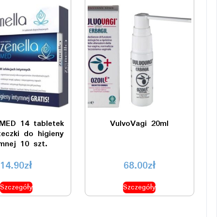
 MED 14 tabletek
VulvoVagi 20ml
eczki do higieny
ymnej 10 szt.
14.90
zł
68.00
zł
Szczegóły
Szczegóły