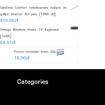
Gardena Comfort teleskopowe nożyce do
gałęzi StarCut 410 plus (12001-20)
419.00
zł
Omega Wireless Smart TV Keyboard
(16795)
84.91
zł
Procto-Hemolan krem 20g
18.90
zł
Categories
Bez kategorii
Motoryzacja