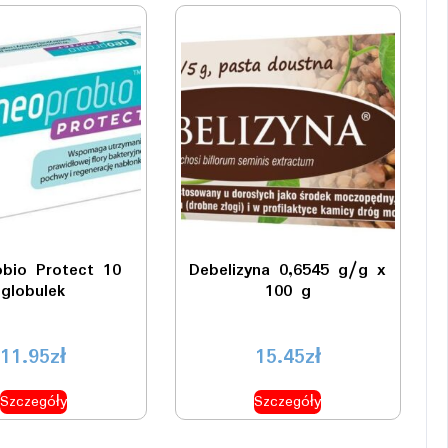
bio Protect 10
Debelizyna 0,6545 g/g x
globulek
100 g
11.95
zł
15.45
zł
Szczegóły
Szczegóły