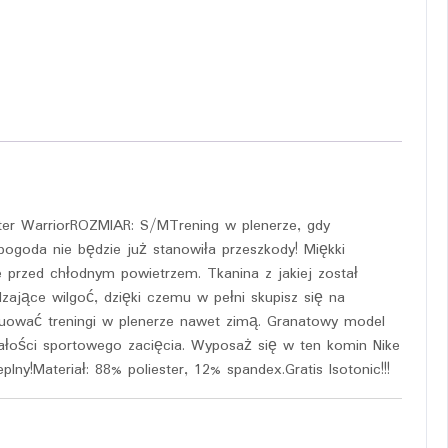
nter WarriorROZMIAR: S/MTrening w plenerze, gdy
goda nie będzie już stanowiła przeszkody! Miękki
e przed chłodnym powietrzem. Tkanina z jakiej został
jące wilgoć, dzięki czemu w pełni skupisz się na
nuować treningi w plenerze nawet zimą. Granatowy model
ałości sportowego zacięcia. Wyposaż się w ten komin Nike
plny!Materiał: 88% poliester, 12% spandex.Gratis Isotonic!!!