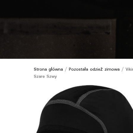
Strona główna
/
Pozostała odzież zimowa
/ Viki
Szare Szwy