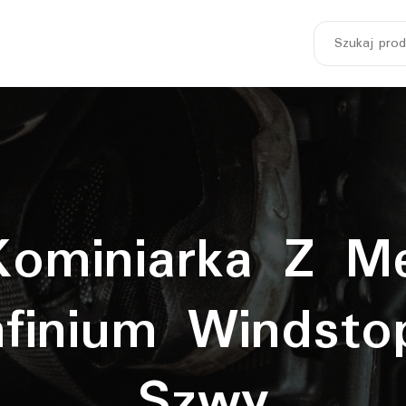
Szukaj:
Kominiarka Z 
nfinium Windsto
Szwy