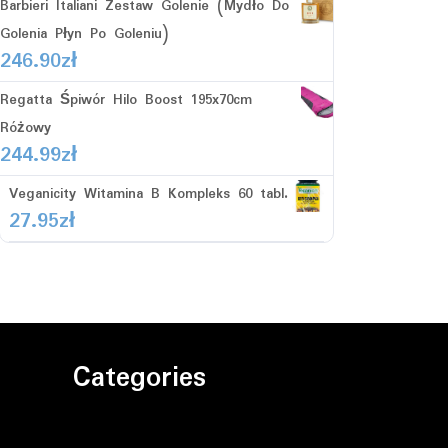
Barbieri Italiani Zestaw Golenie (Mydło Do
Golenia Płyn Po Goleniu)
246.90
zł
Regatta Śpiwór Hilo Boost 195x70cm
Różowy
244.99
zł
Veganicity Witamina B Kompleks 60 tabl.
27.95
zł
Categories
Bez kategorii