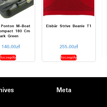
i Ponton M-Boat
Eisbär Strive Beanie T1
ompact 180 Cm
ark Green
 140.00
zł
255.00
zł
Szczegóły
Szczegóły
hives
Meta
ń 2026
Zaloguj się