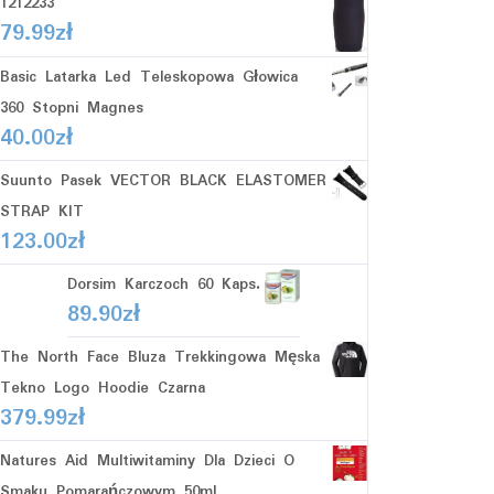
1212233
79.99
zł
Basic Latarka Led Teleskopowa Głowica
360 Stopni Magnes
40.00
zł
Suunto Pasek VECTOR BLACK ELASTOMER
STRAP KIT
123.00
zł
Dorsim Karczoch 60 Kaps.
89.90
zł
The North Face Bluza Trekkingowa Męska
Tekno Logo Hoodie Czarna
379.99
zł
Natures Aid Multiwitaminy Dla Dzieci O
Smaku Pomarańczowym 50ml