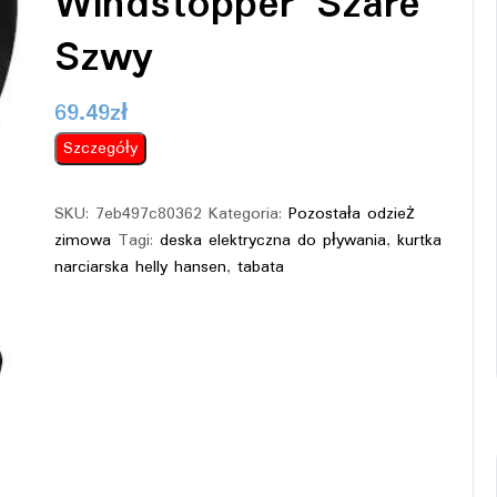
Windstopper Szare
Szwy
69.49
zł
Szczegóły
SKU:
7eb497c80362
Kategoria:
Pozostała odzież
zimowa
Tagi:
deska elektryczna do pływania
,
kurtka
narciarska helly hansen
,
tabata