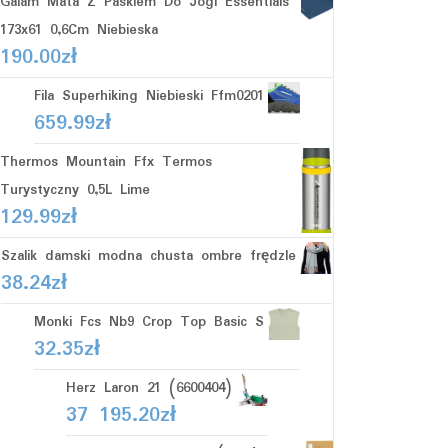
Gaiam Mata Z Paskiem Do Jogi Essentials
173x61 0,6Cm Niebieska
190.00
zł
Fila Superhiking Niebieski Ffm0201
659.99
zł
Thermos Mountain Ffx Termos
Turystyczny 0,5L Lime
129.99
zł
Szalik damski modna chusta ombre frędzle
38.24
zł
Monki Fcs Nb9 Crop Top Basic S
32.35
zł
Herz Laron 21 (6600404)
37 195.20
zł