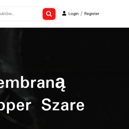
Login
Login / Register
/
Register
Membraną
pper Szare