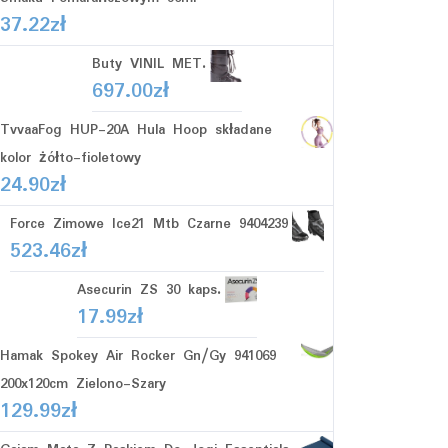
37.22
zł
Buty VINIL MET.
697.00
zł
TvvaaFog HUP-20A Hula Hoop składane
kolor żółto-fioletowy
24.90
zł
Force Zimowe Ice21 Mtb Czarne 9404239
523.46
zł
Asecurin ZS 30 kaps.
17.99
zł
Hamak Spokey Air Rocker Gn/Gy 941069
200x120cm Zielono-Szary
129.99
zł