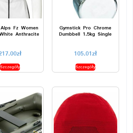
 Alps Fz Women
Gymstick Pro Chrome
White Anthracite
Dumbbell 1.5kg Single
217.00
zł
105.01
zł
Szczegóły
Szczegóły