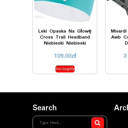
Leki Opaska Na Głowę
Mivard
Cross Trail Headband
Awb C
Niebieski Niebieski
D
109.00
zł
3
Szczegóły
Search
Arc
sierpie