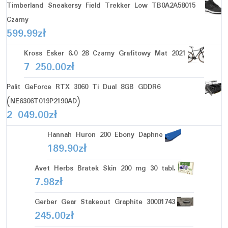
Timberland Sneakersy Field Trekker Low TB0A2A58015
Czarny
599.99
zł
Kross Esker 6.0 28 Czarny Grafitowy Mat 2021
7 250.00
zł
Palit GeForce RTX 3060 Ti Dual 8GB GDDR6
(NE6306T019P2190AD)
2 049.00
zł
Hannah Huron 200 Ebony Daphne
189.90
zł
Avet Herbs Bratek Skin 200 mg 30 tabl.
7.98
zł
Gerber Gear Stakeout Graphite 30001743
245.00
zł