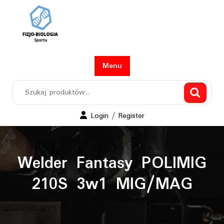
Skip
to
content
Menu
Szukaj:
Login
Login / Register
/
Register
Welder Fantasy POLIMIG
210S 3w1 MIG/MAG