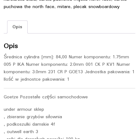
puchowa the north face
,
mitare
,
plecak snowboardowy
Opis
Opis
Średnica cylindra [mm]: 84,00 Numer komponentu: 1.75mm
005 P IKA Numer komponentu: 2.0mm 001 CK P KV1 Numer
komponentu: 3.0mm 231 CR P GOE13 Jednostka pakowania: 1
Ilość w jednostce pakowania: 1
Goetze Pozostałe części samochodowe
under armour sklep
, zbieranie grzybów siłownia
, podkoszulki damskie 4f
, outwell earth 3