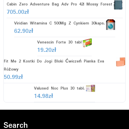
Cabin Zero Adventure Bag Adv Pro 42l Mossy Forest
705.00
zł
Viridian Witamina C 500Mg Z Cynkiem 30kaps.
62.90
zł
Venescin Forte 30 tabl
19.20
zł
Fit Me 2 Kostki Do Jogi Bloki Ćwiczeń Pianka Eva
Różowy
50.99
zł
Valused Noc Plus 30 tabl.
14.98
zł
Search