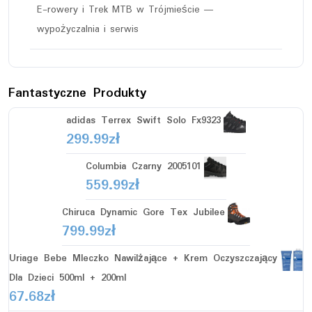
E-rowery i Trek MTB w Trójmieście —
wypożyczalnia i serwis
Fantastyczne Produkty
adidas Terrex Swift Solo Fx9323
299.99
zł
Columbia Czarny 2005101
559.99
zł
Chiruca Dynamic Gore Tex Jubilee
799.99
zł
Uriage Bebe Mleczko Nawilżające + Krem Oczyszczający
Dla Dzieci 500ml + 200ml
67.68
zł