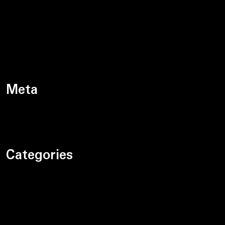
grudzień 2023
listopad 2023
październik 2023
Meta
Zaloguj się
Categories
Bez kategorii
Motoryzacja
Prawo