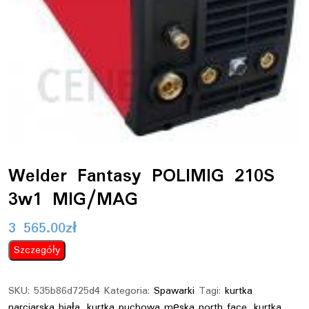
Welder Fantasy POLIMIG 210S
3w1 MIG/MAG
3 565.00
zł
Szczegóły
SKU:
535b86d725d4
Kategoria:
Spawarki
Tagi:
kurtka
narciarska biała
,
kurtka puchowa męska north face
,
kurtka