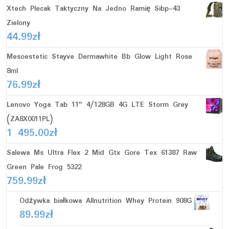
Xtech Plecak Taktyczny Na Jedno Ramię Sibp-43
Zielony
44.99
zł
Mesoestetic Stayve Dermawhite Bb Glow Light Rose
8ml
76.99
zł
Lenovo Yoga Tab 11" 4/128GB 4G LTE Storm Grey
(ZA8X0011PL)
1 495.00
zł
Salewa Ms Ultra Flex 2 Mid Gtx Gore Tex 61387 Raw
Green Pale Frog 5322
759.99
zł
Odżywka białkowa Allnutrition Whey Protein 908G
89.99
zł