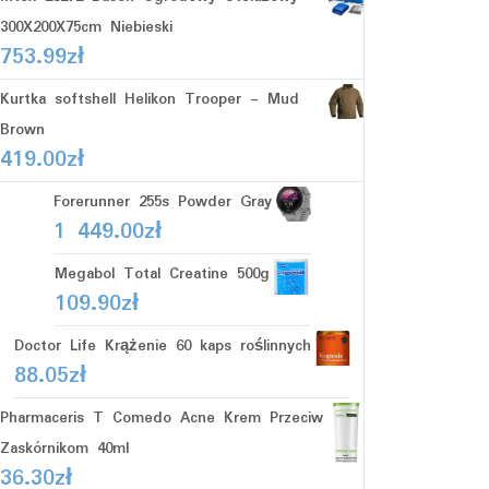
300X200X75cm Niebieski
753.99
zł
Kurtka softshell Helikon Trooper - Mud
Brown
419.00
zł
Forerunner 255s Powder Gray
1 449.00
zł
Megabol Total Creatine 500g
109.90
zł
Doctor Life Krążenie 60 kaps roślinnych
88.05
zł
Pharmaceris T Comedo Acne Krem Przeciw
Zaskórnikom 40ml
36.30
zł