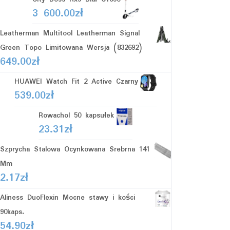
3 600.00
zł
Leatherman Multitool Leatherman Signal
Green Topo Limitowana Wersja (832692)
649.00
zł
HUAWEI Watch Fit 2 Active Czarny
539.00
zł
Rowachol 50 kapsułek
23.31
zł
Szprycha Stalowa Ocynkowana Srebrna 141
Mm
2.17
zł
Aliness DuoFlexin Mocne stawy i kości
90kaps.
54.90
zł