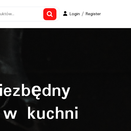
Login
Login / Register
/
Register
iezbędny
 w kuchni