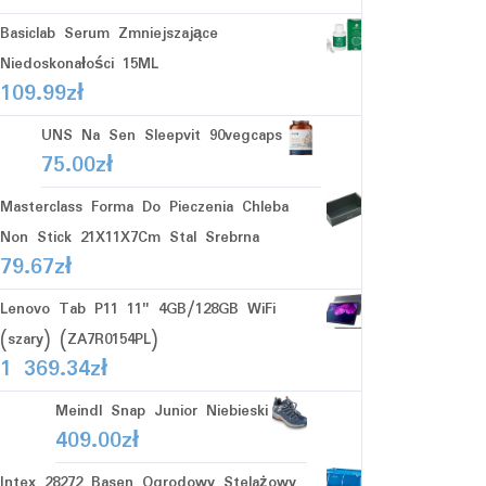
Basiclab Serum Zmniejszające
Niedoskonałości 15ML
109.99
zł
UNS Na Sen Sleepvit 90vegcaps
75.00
zł
Masterclass Forma Do Pieczenia Chleba
Non Stick 21X11X7Cm Stal Srebrna
79.67
zł
Lenovo Tab P11 11" 4GB/128GB WiFi
(szary) (ZA7R0154PL)
1 369.34
zł
Meindl Snap Junior Niebieski
409.00
zł
Intex 28272 Basen Ogrodowy Stelażowy