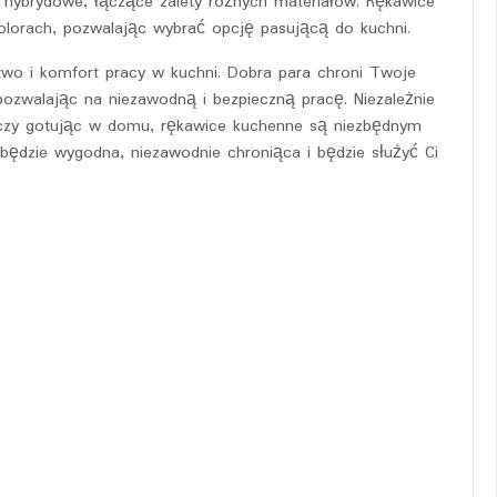
ce hybrydowe, łączące zalety różnych materiałów. Rękawice
lorach, pozwalając wybrać opcję pasującą do kuchni.
wo i komfort pracy w kuchni. Dobra para chroni Twoje
pozwalając na niezawodną i bezpieczną pracę. Niezależnie
, czy gotując w domu, rękawice kuchenne są niezbędnym
będzie wygodna, niezawodnie chroniąca i będzie służyć Ci