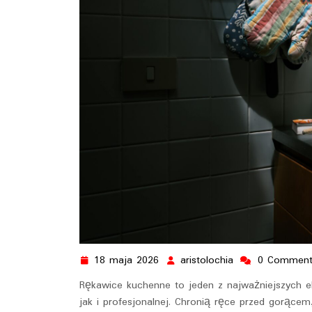
18 maja 2026
aristolochia
0 Comment
18
aristolochia
maja
Rękawice kuchenne to jeden z najważniejszych 
2026
jak i profesjonalnej. Chronią ręce przed gorącem