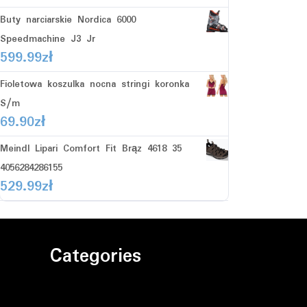
Buty narciarskie Nordica 6000
Speedmachine J3 Jr
599.99
zł
Fioletowa koszulka nocna stringi koronka
S/m
69.90
zł
Meindl Lipari Comfort Fit Brąz 4618 35
4056284286155
529.99
zł
Categories
Bez kategorii