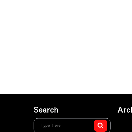
Search
Arc
sierpie