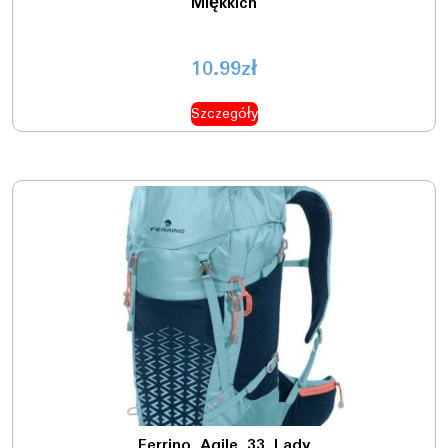
Miękkich
10.99
zł
Szczegóły
Ferrino Agile 33 Lady