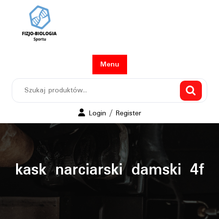
Skip
to
content
Menu
Szukaj:
Login
Login / Register
/
Register
kask narciarski damski 4f