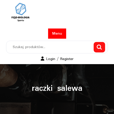
Skip
to
content
Menu
Szukaj:
Login
Login / Register
/
Register
raczki salewa