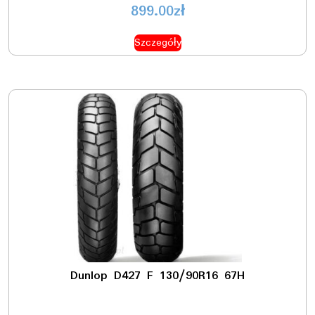
899.00
zł
Szczegóły
Dunlop D427 F 130/90R16 67H